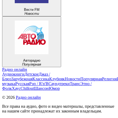
Вести FM
Новости
Авторадио
Популярная
Радио онлайн
Аудиокниги
Детское
Джаз /
Блюз
Зарубежная
Классика
Клубняк
Новости
Популярная
Религия
музыка
Русская
Рэп / R'n'B
Саундтреки
Транс
Этно /
Фолк
Хауc
Chillout
Шансон
Юмор
© 2026
Радио онлайн
Все права на аудио, фото и видео материалы, представленные
на нашем сайте принадлежат их законным владельцам.