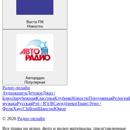
Вести FM
Новости
Авторадио
Популярная
Радио онлайн
Аудиокниги
Детское
Джаз /
Блюз
Зарубежная
Классика
Клубняк
Новости
Популярная
Религия
музыка
Русская
Рэп / R'n'B
Саундтреки
Транс
Этно /
Фолк
Хауc
Chillout
Шансон
Юмор
© 2026
Радио онлайн
Все права на аудио, фото и видео материалы, представленные